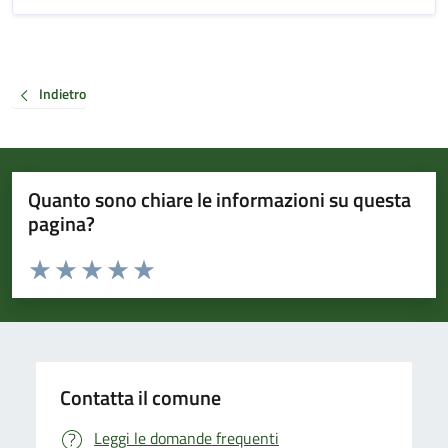
Indietro
Quanto sono chiare le informazioni su questa
pagina?
Valuta da 1 a 5 stelle la pagina
Valuta 1 stelle su 5
Valuta 2 stelle su 5
Valuta 3 stelle su 5
Valuta 4 stelle su 5
Valuta 5 stelle su 5
Contatta il comune
Leggi le domande frequenti