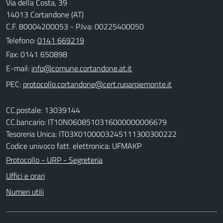
Via della Costa, 39
14013 Cortandone (AT)
C.F. 80004200053 - P.Iva: 00225400050
Telefono:
0141 669219
Fax: 0141 650898
E-mail:
PEC:
CC.postale: 13039144
CC.bancario: IT10N0608510316000000006679
Tesoreria Unica: IT03X0100003245111300300222
Codice univoco fatt. elettronica: UFMAKP
Protocollo - URP - Segreteria
Uffici e orari
Numeri utili