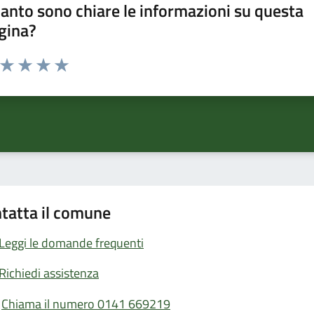
anto sono chiare le informazioni su questa
gina?
a da 1 a 5 stelle la pagina
ta 1 stelle su 5
Valuta 2 stelle su 5
Valuta 3 stelle su 5
Valuta 4 stelle su 5
Valuta 5 stelle su 5
tatta il comune
Leggi le domande frequenti
Richiedi assistenza
Chiama il numero 0141 669219