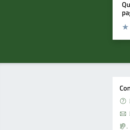
Qu
pa
Valut
Valu
Con