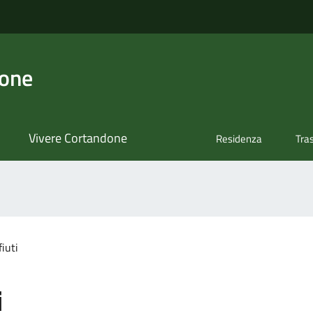
done
Vivere Cortandone
Residenza
Tra
fiuti
i