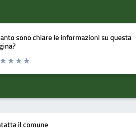
anto sono chiare le informazioni su questa
gina?
a da 1 a 5 stelle la pagina
ta 1 stelle su 5
Valuta 2 stelle su 5
Valuta 3 stelle su 5
Valuta 4 stelle su 5
Valuta 5 stelle su 5
tatta il comune