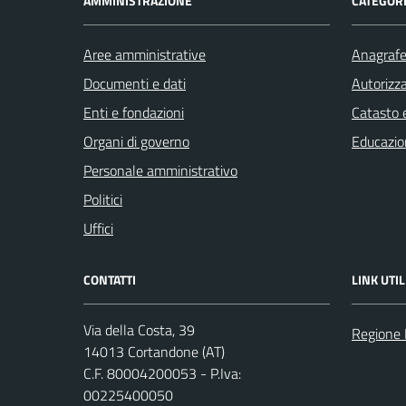
AMMINISTRAZIONE
CATEGORI
Aree amministrative
Anagrafe 
Documenti e dati
Autorizza
Enti e fondazioni
Catasto e
Organi di governo
Educazio
Personale amministrativo
Politici
Uffici
CONTATTI
LINK UTIL
Via della Costa, 39
Regione
14013 Cortandone (AT)
C.F. 80004200053 - P.Iva:
00225400050