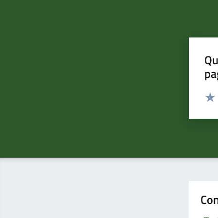
Qu
pa
Valut
Valu
Con