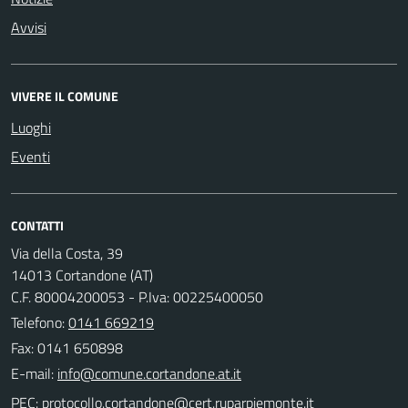
Avvisi
VIVERE IL COMUNE
Luoghi
Eventi
CONTATTI
Via della Costa, 39
14013 Cortandone (AT)
C.F. 80004200053 - P.Iva: 00225400050
Telefono:
0141 669219
Fax: 0141 650898
E-mail:
PEC: