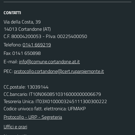
CONTATTI
Via della Costa, 39
14013 Cortandone (AT)
C.F. 80004200053 - P.Iva: 00225400050
Telefono:
0141 669219
Fax: 0141 650898
E-mail:
PEC:
CC.postale: 13039144
CC.bancario: IT10N0608510316000000006679
Tesoreria Unica: IT03X0100003245111300300222
Codice univoco fatt. elettronica: UFMAKP
Protocollo - URP - Segreteria
Uffici e orari