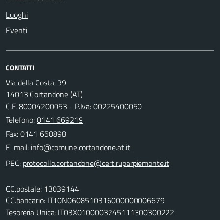
Luoghi
Eventi
CONTATTI
Via della Costa, 39
14013 Cortandone (AT)
C.F. 80004200053 - P.Iva: 00225400050
Telefono:
0141 669219
Fax: 0141 650898
E-mail:
PEC:
CC.postale: 13039144
CC.bancario: IT10N0608510316000000006679
Tesoreria Unica: IT03X0100003245111300300222