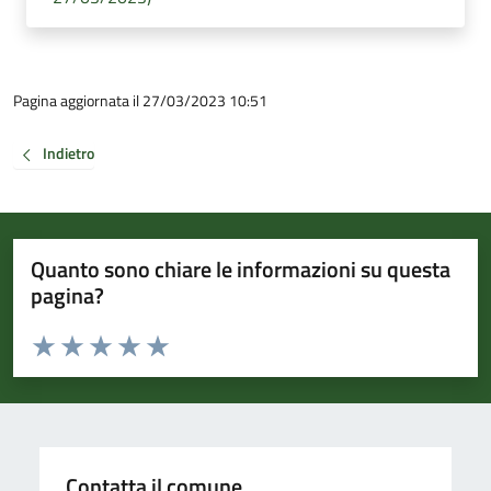
Pagina aggiornata il 27/03/2023 10:51
Indietro
Quanto sono chiare le informazioni su questa
pagina?
Valuta da 1 a 5 stelle la pagina
Valuta 1 stelle su 5
Valuta 2 stelle su 5
Valuta 3 stelle su 5
Valuta 4 stelle su 5
Valuta 5 stelle su 5
Contatta il comune