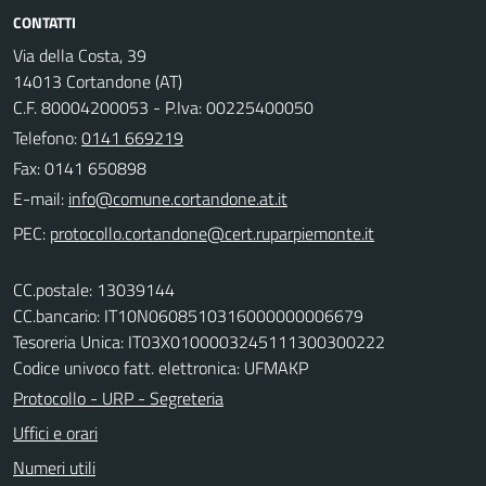
CONTATTI
Via della Costa, 39
14013 Cortandone (AT)
C.F. 80004200053 - P.Iva: 00225400050
Telefono:
0141 669219
Fax: 0141 650898
E-mail:
PEC:
CC.postale: 13039144
CC.bancario: IT10N0608510316000000006679
Tesoreria Unica: IT03X0100003245111300300222
Codice univoco fatt. elettronica: UFMAKP
Protocollo - URP - Segreteria
Uffici e orari
Numeri utili