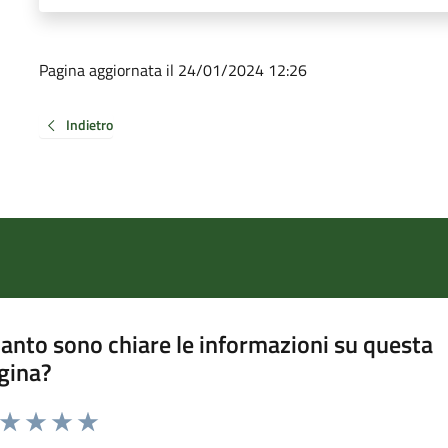
Pagina aggiornata il 24/01/2024 12:26
Indietro
anto sono chiare le informazioni su questa
gina?
a da 1 a 5 stelle la pagina
ta 1 stelle su 5
Valuta 2 stelle su 5
Valuta 3 stelle su 5
Valuta 4 stelle su 5
Valuta 5 stelle su 5