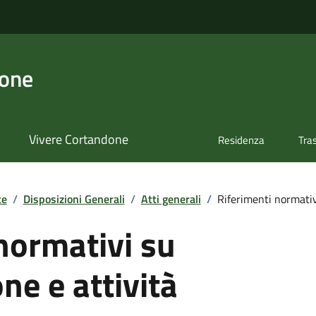
done
Vivere Cortandone
Residenza
Tra
te
/
Disposizioni Generali
/
Atti generali
/
Riferimenti normativi
normativi su
ne e attività