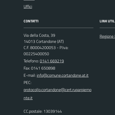
Uffici
CONTATTI
LINK UTIL
Via della Costa, 39
Regione
14013 Cortandone (AT)
C.F. 80004200053 - P.Iva:
00225400050
Telefono:
0141 669219
Fax: 0141 650898
E-mail:
PEC:
CC.postale: 13039144