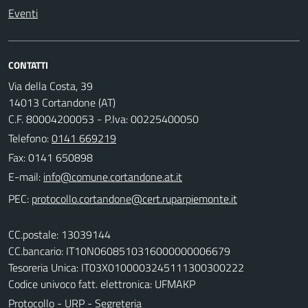
Eventi
CONTATTI
Via della Costa, 39
14013 Cortandone (AT)
C.F. 80004200053 - P.Iva: 00225400050
Telefono:
0141 669219
Fax: 0141 650898
E-mail:
PEC:
CC.postale: 13039144
CC.bancario: IT10N0608510316000000006679
Tesoreria Unica: IT03X0100003245111300300222
Codice univoco fatt. elettronica: UFMAKP
Protocollo - URP - Segreteria