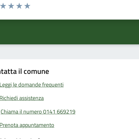
a da 1 a 5 stelle la pagina
ta 1 stelle su 5
Valuta 2 stelle su 5
Valuta 3 stelle su 5
Valuta 4 stelle su 5
Valuta 5 stelle su 5
tatta il comune
Leggi le domande frequenti
Richiedi assistenza
Chiama il numero 0141 669219
Prenota appuntamento