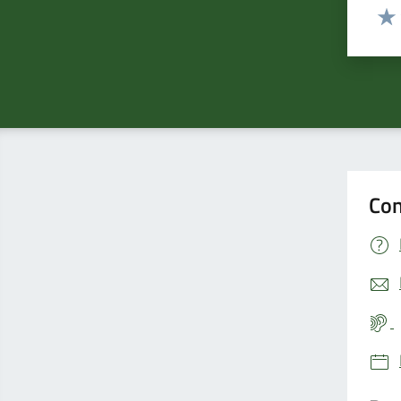
Valut
Valu
Con