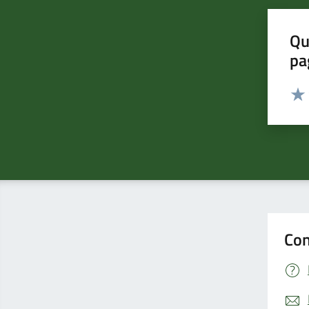
Qu
pa
Valut
Valu
Con